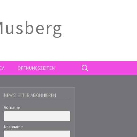
 Musberg
SUCHE
.V.
ÖFFNUNGSZEITEN
NACH:
NEWSLETTER ABONNIEREN
Vorname
Nachname