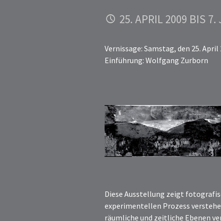
25. APRIL 2009 BIS 7.
Vernissage: Samstag, den 25. April
Einführung: Wolfgang Zurborn
Diese Ausstellung zeigt fotografis
experimentellen Prozess verstehe
räumliche und zeitliche Ebenen ve