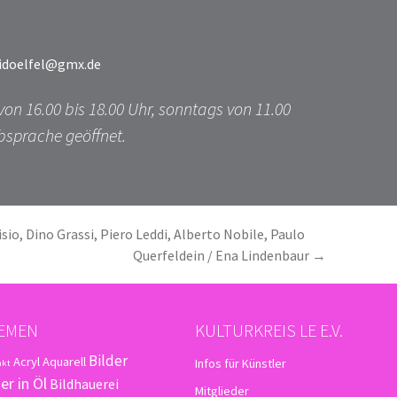
udidoelfel@gmx.de
von 16.00 bis 18.00 Uhr, sonntags von 11.00
bsprache geöffnet.
sio, Dino Grassi, Piero Leddi, Alberto Nobile, Paulo
Querfeldein / Ena Lindenbaur
→
EMEN
KULTURKREIS LE E.V.
Bilder
Acryl
Aquarell
Infos für Künstler
akt
er in Öl
Bildhauerei
Mitglieder