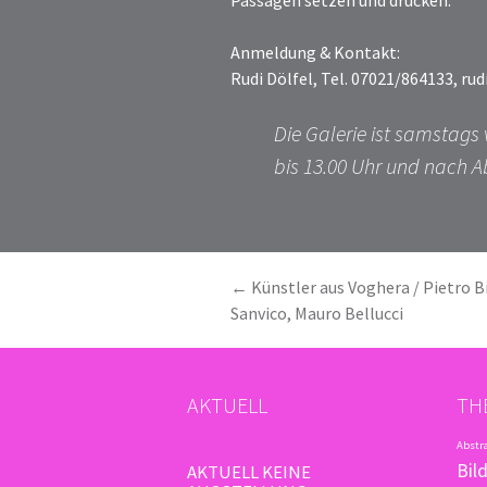
Passagen setzen und drucken.
Anmeldung & Kontakt:
Rudi Dölfel, Tel. 07021/864133, r
Die Galerie ist samstags 
bis 13.00 Uhr und nach A
BEITRAGSNAVIGATION
←
Künstler aus Voghera / Pietro Bi
Sanvico, Mauro Bellucci
AKTUELL
TH
Abstr
Bild
AKTUELL KEINE