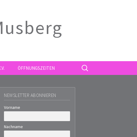
 Musberg
SUCHE
.V.
ÖFFNUNGSZEITEN
NACH:
NEWSLETTER ABONNIEREN
Vorname
Nachname