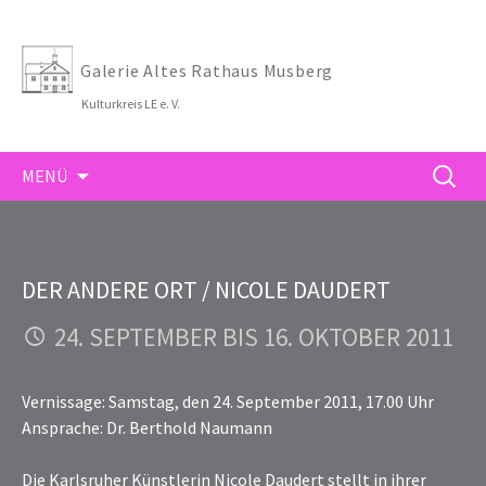
Galerie Altes Rathaus Musberg
Kulturkreis LE e. V.
ZUM
SUCHE
MENÜ
INHALT
NACH:
SPRINGEN
DER ANDERE ORT / NICOLE DAUDERT
24. SEPTEMBER BIS 16. OKTOBER 2011
Vernissage: Samstag, den 24. September 2011, 17.00 Uhr
Ansprache: Dr. Berthold Naumann
Die Karlsruher Künstlerin Nicole Daudert stellt in ihrer