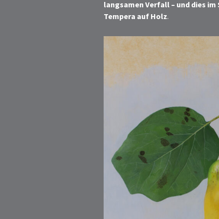
langsamen Verfall – und dies im S
Tempera auf Holz
.