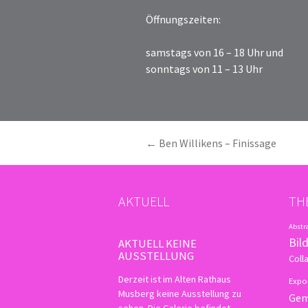
Öffnungszeiten:
samstags von 16 – 18 Uhr und
sonntags von 11 – 13 Uhr
BEITRAGSNAVIGATION
←
Ben Willikens – Finissage
AKTUELL
TH
Abstr
Bild
AKTUELL KEINE
AUSSTELLUNG
Coll
Derzeit ist im Alten Rathaus
Expo
Musberg keine Ausstellung zu
Gem