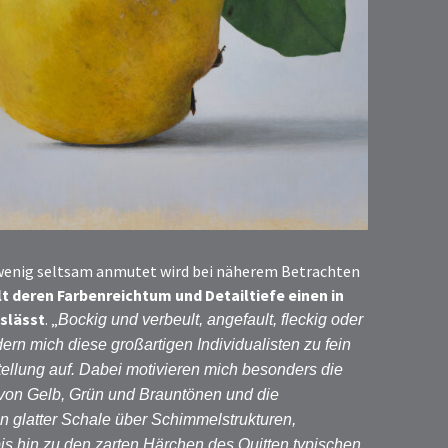
n wenig seltsam anmutet wird bei näherem Betrachten
t deren Farbenreichtum und Detailtiefe einen in
oslässt
. „
Bockig und verbeult, angefault, fleckig oder
rn mich diese großartigen Individualisten zu fein
tellung auf. Dabei motivieren mich besonders die
 von Gelb, Grün und Brauntönen und die
on glatter Schale über Schimmelstrukturen,
bis hin zu den zarten Härchen des Quitten typischen