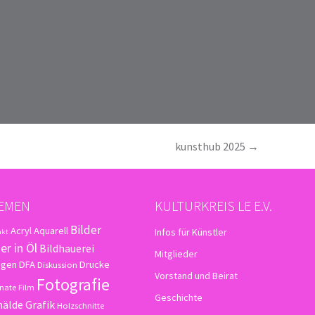
kunsthub 2025
→
EMEN
KULTURKREIS LE E.V.
Bilder
Acryl
Aquarell
Infos für Künstler
akt
er in Öl
Bildhauerei
Mitglieder
agen
DFA
Drucke
Diskussion
Vorstand und Beirat
Fotografie
nate
Film
Geschichte
älde
Grafik
Holzschnitte