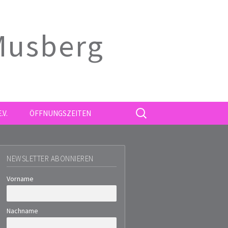
 Musberg
SUCHE
.V.
ÖFFNUNGSZEITEN
NACH:
NEWSLETTER ABONNIEREN
Vorname
Nachname