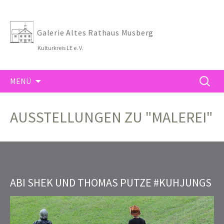
Galerie Altes Rathaus Musberg
Kulturkreis LE e. V.
ZUM
SUCHE
MENÜ
INHALT
NACH:
SPRINGEN
AUSSTELLUNGEN ZU "MALEREI"
ABI SHEK UND THOMAS PUTZE #KUHJUNGS