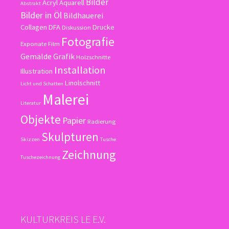
Bilder
Acryl
Aquarell
Abstrakt
Bilder in Öl
Bildhauerei
Collagen
DFA
Drucke
Diskussion
Fotografie
Exponate
Film
Gemälde
Grafik
Holzschnitte
Installation
Illustration
Linolschnitt
Licht und Schatten
Malerei
Literatur
Objekte
Papier
Radierung
Skulpturen
Skizzen
Tusche
Zeichnung
Tuschezeichnung
KULTURKREIS LE E.V.