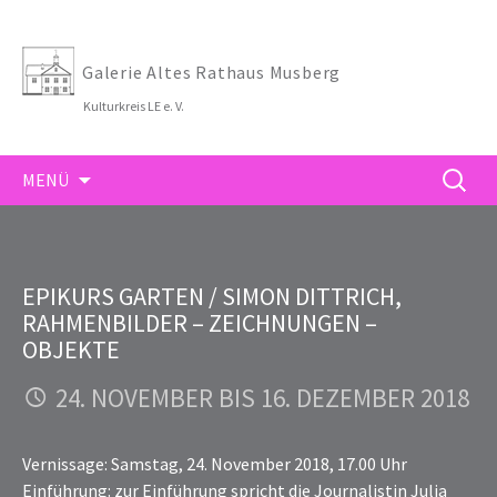
Galerie Altes Rathaus Musberg
Kulturkreis LE e. V.
ZUM
SUCHE
MENÜ
INHALT
NACH:
SPRINGEN
EPIKURS GARTEN / SIMON DITTRICH,
RAHMENBILDER – ZEICHNUNGEN –
OBJEKTE
24. NOVEMBER BIS 16. DEZEMBER 2018
Vernissage: Samstag, 24. November 2018, 17.00 Uhr
Einführung: zur Einführung spricht die Journalistin Julia