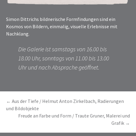
Simon Dittrichs bildnerische Formfindungen sind ein
Kosmos von Bildern, einmalig, visuelle Erlebnisse mit
Nachklang.
Die Galerie ist samstags von 16.00 bis
18.00 Uhr, sonntags von 11.00 bis 13.00
Uhr und nach Absprache geöffnet.
BEITRAGSNAVIGATION
←
Aus der Tiefe / Helmut Anton Zirkelbach, Radierungen
und Bildobjekte
Freude an Farbe und Form / Traute Gruner, Malerei und
Grafik
→